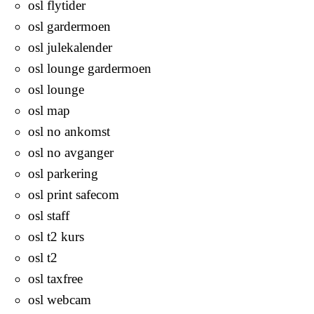
osl flytider
osl gardermoen
osl julekalender
osl lounge gardermoen
osl lounge
osl map
osl no ankomst
osl no avganger
osl parkering
osl print safecom
osl staff
osl t2 kurs
osl t2
osl taxfree
osl webcam