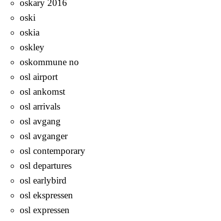
oskary 2016
oski
oskia
oskley
oskommune no
osl airport
osl ankomst
osl arrivals
osl avgang
osl avganger
osl contemporary
osl departures
osl earlybird
osl ekspressen
osl expressen