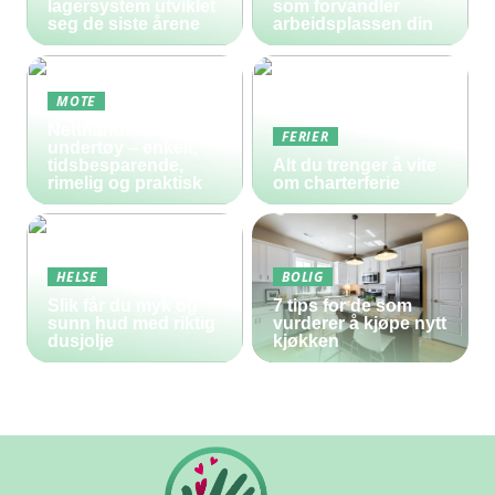
lagersystem utviklet
som forvandler
seg de siste årene
arbeidsplassen din
MOTE
Netthandel av
FERIER
undertøy – enkelt,
tidsbesparende,
Alt du trenger å vite
rimelig og praktisk
om charterferie
HELSE
BOLIG
Slik får du myk og
7 tips for de som
sunn hud med riktig
vurderer å kjøpe nytt
dusjolje
kjøkken