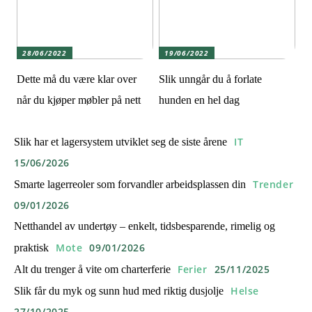
28/06/2022
19/06/2022
Dette må du være klar over
Slik unngår du å forlate
når du kjøper møbler på nett
hunden en hel dag
IT
Slik har et lagersystem utviklet seg de siste årene
15/06/2026
Trender
Smarte lagerreoler som forvandler arbeidsplassen din
09/01/2026
Netthandel av undertøy – enkelt, tidsbesparende, rimelig og
Mote
09/01/2026
praktisk
Ferier
25/11/2025
Alt du trenger å vite om charterferie
Helse
Slik får du myk og sunn hud med riktig dusjolje
27/10/2025