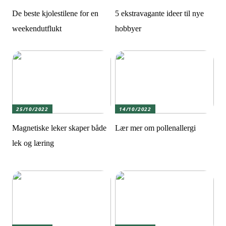
De beste kjolestilene for en
5 ekstravagante ideer til nye
weekendutflukt
hobbyer
25/10/2022
14/10/2022
Magnetiske leker skaper både
Lær mer om pollenallergi
lek og læring