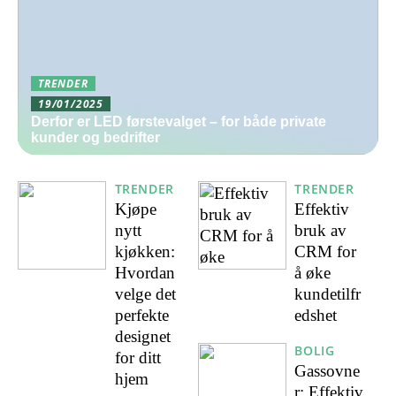
TRENDER
19/01/2025
Derfor er LED førstevalget – for både private
kunder og bedrifter
TRENDER
TRENDER
Kjøpe
Effektiv
nytt
bruk av
kjøkken:
CRM for
Hvordan
å øke
velge det
kundetilfr
perfekte
edshet
designet
BOLIG
for ditt
Gassovne
hjem
r: Effektiv