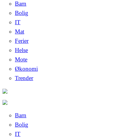
Barn
Bolig
IT
Mat
Ferier
Helse
Mote
Økonomi
Trender
Barn
Bolig
IT