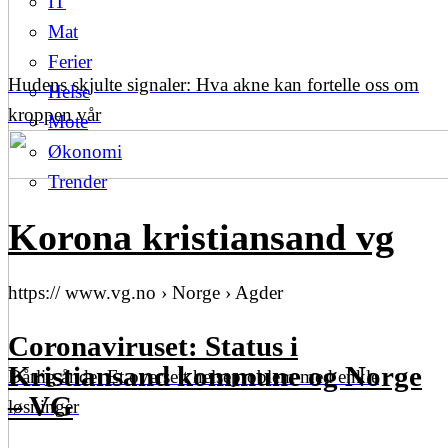
IT
Mat
Ferier
Hudens skjulte signaler: Hva akne kan fortelle oss om
Helse
kroppen vår
Mote
Økonomi
Trender
Korona kristiansand vg
https:// www.vg.no › Norge › Agder
Coronaviruset: Status i
Kristiansand kommune og Norge
Dårlig ånde: Et oversett helseproblem med enkle
– VG
løsninger