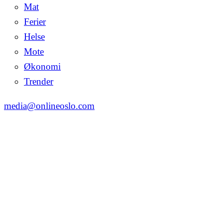
Mat
Ferier
Helse
Mote
Økonomi
Trender
media@onlineoslo.com