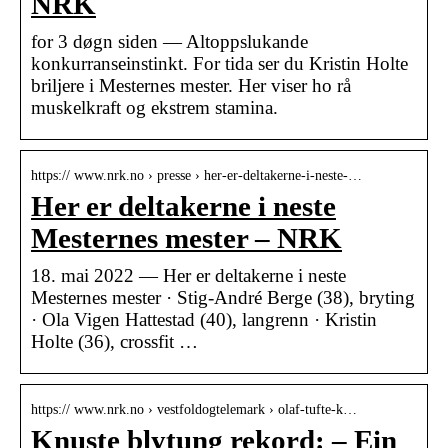
NRK
for 3 døgn siden — Altoppslukande
konkurranseinstinkt. For tida ser du Kristin Holte
briljere i Mesternes mester. Her viser ho rå
muskelkraft og ekstrem stamina.
https:// www.nrk.no › presse › her-er-deltakerne-i-neste-…
Her er deltakerne i neste
Mesternes mester – NRK
18. mai 2022 — Her er deltakerne i neste
Mesternes mester · Stig-André Berge (38), bryting
· Ola Vigen Hattestad (40), langrenn · Kristin
Holte (36), crossfit …
https:// www.nrk.no › vestfoldogtelemark › olaf-tufte-k…
Knuste blytung rekord: – Ein