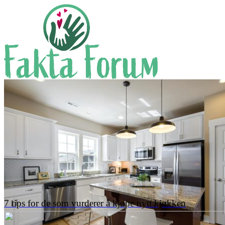
7 tips for de som vurderer å kjøpe nytt kjøkken