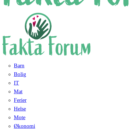
Barn
Bolig
IT
Mat
Ferier
Helse
Mote
Økonomi