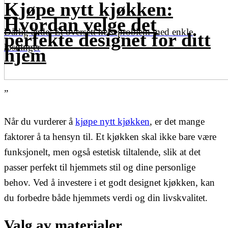
Kjøpe nytt kjøkken:
Hvordan velge det
Dårlig ånde: Et oversett helseproblem med enkle
perfekte designet for ditt
løsninger
hjem
”
Når du vurderer å
kjøpe nytt kjøkken
, er det mange
faktorer å ta hensyn til. Et kjøkken skal ikke bare være
funksjonelt, men også estetisk tiltalende, slik at det
passer perfekt til hjemmets stil og dine personlige
behov. Ved å investere i et godt designet kjøkken, kan
du forbedre både hjemmets verdi og din livskvalitet.
Valg av materialer