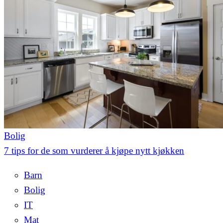
Bolig
7 tips for de som vurderer å kjøpe nytt kjøkken
Barn
Bolig
IT
Mat