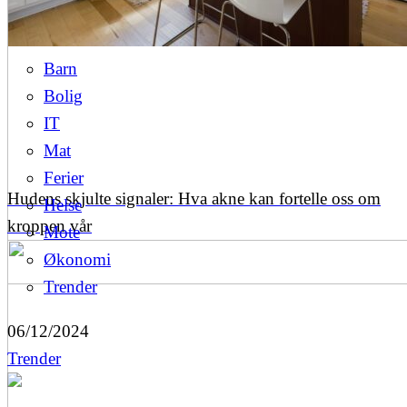
Barn
Bolig
IT
Mat
Ferier
Hudens skjulte signaler: Hva akne kan fortelle oss om
Helse
kroppen vår
Mote
Økonomi
Trender
06/12/2024
Trender