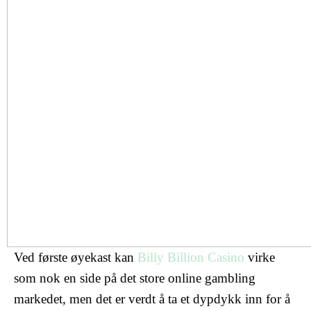
Ved første øyekast kan
Billy Billion Casino
virke
som nok en side på det store online gambling
markedet, men det er verdt å ta et dypdykk inn for å