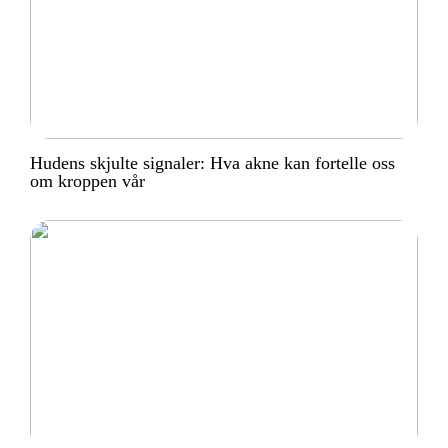
Hudens skjulte signaler: Hva akne kan fortelle oss
om kroppen vår