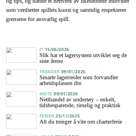
og tips, og danne et nettverk av likesinnede individer
som verdsetter spillets kunst og samtidig respekterer
grensene for ansvarlig spill.
IT
15/06/2026
Slik har et lagersystem utviklet seg de
siste årene
TRENDER
09/01/2026
Smarte lagerreoler som forvandler
arbeidsplassen din
MOTE
09/01/2026
Netthandel av undertøy – enkelt,
tidsbesparende, rimelig og praktisk
FERIER
25/11/2025
Alt du trenger å vite om charterferie