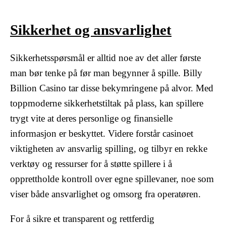
Sikkerhet og ansvarlighet
Sikkerhetsspørsmål er alltid noe av det aller første
man bør tenke på før man begynner å spille. Billy
Billion Casino tar disse bekymringene på alvor. Med
toppmoderne sikkerhetstiltak på plass, kan spillere
trygt vite at deres personlige og finansielle
informasjon er beskyttet. Videre forstår casinoet
viktigheten av ansvarlig spilling, og tilbyr en rekke
verktøy og ressurser for å støtte spillere i å
opprettholde kontroll over egne spillevaner, noe som
viser både ansvarlighet og omsorg fra operatøren.
For å sikre et transparent og rettferdig