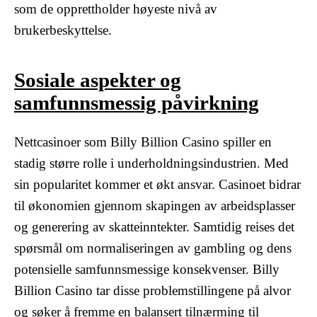
som de opprettholder høyeste nivå av
brukerbeskyttelse.
Sosiale aspekter og
samfunnsmessig påvirkning
Nettcasinoer som Billy Billion Casino spiller en
stadig større rolle i underholdningsindustrien. Med
sin popularitet kommer et økt ansvar. Casinoet bidrar
til økonomien gjennom skapingen av arbeidsplasser
og generering av skatteinntekter. Samtidig reises det
spørsmål om normaliseringen av gambling og dens
potensielle samfunnsmessige konsekvenser. Billy
Billion Casino tar disse problemstillingene på alvor
og søker å fremme en balansert tilnærming til