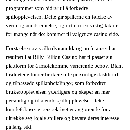
programmer som bidrar til å forbedre
spillopplevelsen. Dette gir spillerne en følelse av
verdi og anerkjennelse, og dette er en viktig faktor
for mange når det kommer til valget av casino side.
Forståelsen av spillerdynamikk og preferanser har
resultert i at Billy Billion Casino har tilpasset sin
plattform for å imøtekomme varierende behov. Blant
fasilitetene finner brukere ofte personlige dashbord
og tilpassede spillanbefalinger, som forbedrer
brukeropplevelsen ytterligere og skaper en mer
personlig og tiltalende spillopplevelse. Dette
kundefokuserte perspektivet er avgjørende for å
tiltrekke seg lojale spillere og bevare deres interesse
på lang sikt.