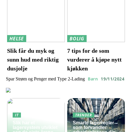
HELSE
BOLIG
Slik får du myk og
7 tips for de som
sunn hud med riktig
vurderer å kjøpe nytt
dusjolje
kjøkken
Barn
19/11/2024
Spar Strøm og Penger med Type 2-Lading
IT
TRENDER
Slik har et
Smarte lagerreoler
lagersystem utviklet
som forvandler