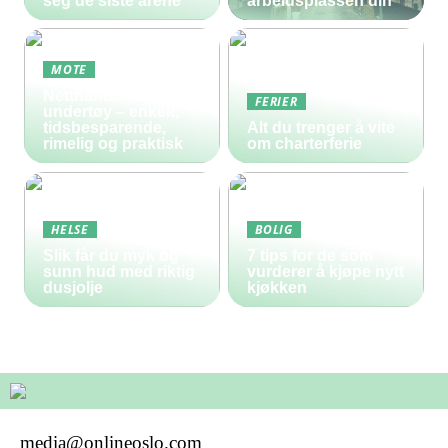
seg de siste årene
arbeidsplassen din
MOTE
Netthandel av
FERIER
undertøy – enkelt,
tidsbesparende,
Alt du trenger å vite
rimelig og praktisk
om charterferie
HELSE
BOLIG
Slik får du myk og
7 tips for de som
sunn hud med riktig
vurderer å kjøpe nytt
dusjolje
kjøkken
media@onlineoslo.com