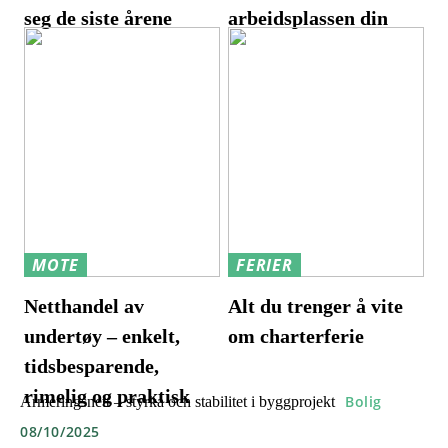
seg de siste årene
arbeidsplassen din
MOTE
FERIER
Netthandel av
Alt du trenger å vite
undertøy – enkelt,
om charterferie
tidsbesparende,
rimelig og praktisk
Bolig
Armeringsnett – styrka och stabilitet i byggprojekt
08/10/2025