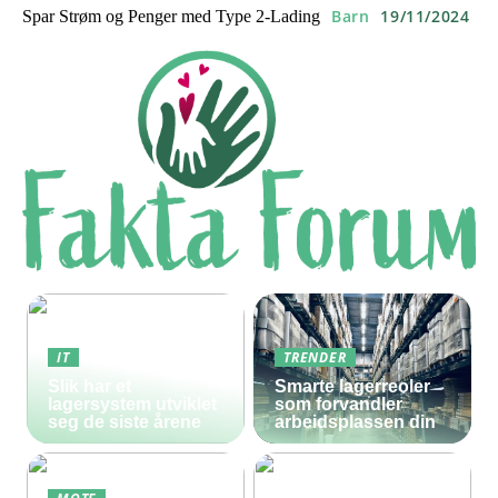
Barn
19/11/2024
Spar Strøm og Penger med Type 2-Lading
IT
TRENDER
Slik har et
Smarte lagerreoler
lagersystem utviklet
som forvandler
seg de siste årene
arbeidsplassen din