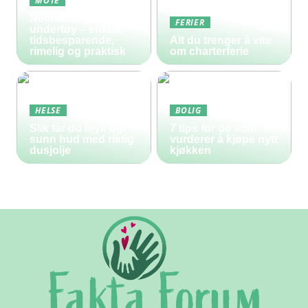
MOTE
Netthandel av
FERIER
undertøy – enkelt,
tidsbesparende,
Alt du trenger å vite
rimelig og praktisk
om charterferie
HELSE
BOLIG
Slik får du myk og
7 tips for de som
sunn hud med riktig
vurderer å kjøpe nytt
dusjolje
kjøkken