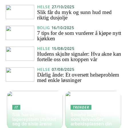
HELSE
27/10/2025
Slik får du myk og sunn hud med
riktig dusjolje
BOLIG
16/10/2025
7 tips for de som vurderer å kjøpe nytt
kjøkken
HELSE
15/08/2025
Hudens skjulte signaler: Hva akne kan
fortelle oss om kroppen vår
HELSE
07/08/2025
Dårlig ånde: Et oversett helseproblem
med enkle løsninger
IT
TRENDER
Slik har et
Smarte lagerreoler
lagersystem utviklet
som forvandler
seg de siste årene
arbeidsplassen din