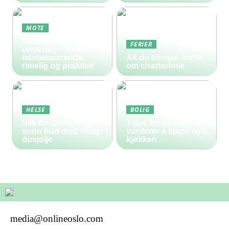
MOTE
Netthandel av
FERIER
undertøy – enkelt,
tidsbesparende,
Alt du trenger å vite
rimelig og praktisk
om charterferie
HELSE
BOLIG
Slik får du myk og
7 tips for de som
sunn hud med riktig
vurderer å kjøpe nytt
dusjolje
kjøkken
media@onlineoslo.com